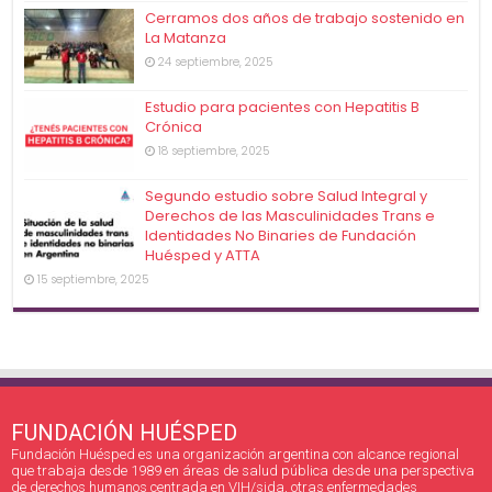
Cerramos dos años de trabajo sostenido en
La Matanza
24 septiembre, 2025
Estudio para pacientes con Hepatitis B
Crónica
18 septiembre, 2025
Segundo estudio sobre Salud Integral y
Derechos de las Masculinidades Trans e
Identidades No Binaries de Fundación
Huésped y ATTA
15 septiembre, 2025
FUNDACIÓN HUÉSPED
Fundación Huésped es una organización argentina con alcance regional
que trabaja desde 1989 en áreas de salud pública desde una perspectiva
de derechos humanos centrada en VIH/sida, otras enfermedades