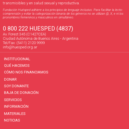
transmisibles y en salud sexual y reproductiva.
Fundación Huésped adhiere a los principios de lenguaje inclusivo. Para facilitar la lecto-
comprensión y evitar la categorización binaria de los géneros no se utilizan @, X, e ni los
pronombres femeninos y masculinos en simultáneo.
0 800 222 HUESPED (4837)
Av. Forest 345 (C1427CEA)
Ciudad Autónoma de Buenos Aires - Argentina
Tel/Fax: (5411) 2120 9999
info@huesped.org.ar
INSTITUCIONAL
QUÉ HACEMOS
CÓMO NOS FINANCIAMOS
DONAR
SOY DONANTE
BAJA DE DONACIÓN
SERVICIOS
INFORMACIÓN
MATERIALES
NOTICIAS