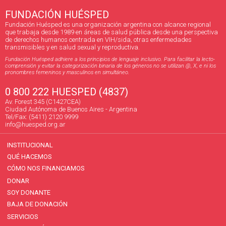
FUNDACIÓN HUÉSPED
Fundación Huésped es una organización argentina con alcance regional
que trabaja desde 1989 en áreas de salud pública desde una perspectiva
de derechos humanos centrada en VIH/sida, otras enfermedades
transmisibles y en salud sexual y reproductiva.
Fundación Huésped adhiere a los principios de lenguaje inclusivo. Para facilitar la lecto-
comprensión y evitar la categorización binaria de los géneros no se utilizan @, X, e ni los
pronombres femeninos y masculinos en simultáneo.
0 800 222 HUESPED (4837)
Av. Forest 345 (C1427CEA)
Ciudad Autónoma de Buenos Aires - Argentina
Tel/Fax: (5411) 2120 9999
info@huesped.org.ar
INSTITUCIONAL
QUÉ HACEMOS
CÓMO NOS FINANCIAMOS
DONAR
SOY DONANTE
BAJA DE DONACIÓN
SERVICIOS