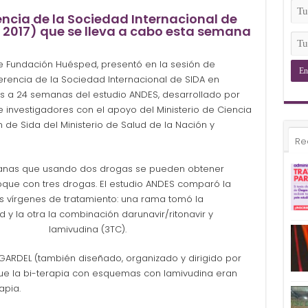
(Ob
Tu
encia de la Sociedad Internacional de
Ema
S 2017) que se lleva a cabo esta semana
(Ob
Tu
Tel
 de Fundación Huésped, presentó en la sesión de
(Ob
erencia de la Sociedad Internacional de SIDA en
ados a 24 semanas del estudio ANDES, desarrollado por
 investigadores con el apoyo del Ministerio de Ciencia
n de Sida del Ministerio de Salud de la Nación y
Re
manas que usando dos drogas se pueden obtener
nfoque con tres drogas. El estudio ANDES comparó la
 vírgenes de tratamiento: una rama tomó la
 y la otra la combinación darunavir/ritonavir y
lamivudina (3TC).
o GARDEL (también diseñado, organizado y dirigido por
e la bi-terapia con esquemas con lamivudina eran
apia.