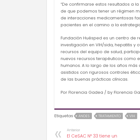
“De confirmarse estos resultados a l
de que podemos tener un régimen má
de interacciones medicamentosas faci
pacientes en el camino a la estrategia
Fundación Huésped es un centro de ref
investigación en VIH/sida, hepatitis y
recursos del equipo de salud, particip
nuevos recursos terapéuticos como en
humanos. A lo largo de los años más d
asistidos con rigurosos controles étic
de las buenas prácticas clínicas.
Por Florencia Gadea / by Florencia G
Etiquetas
ANDES
TRATAMIENTO
VIH
Anterior
El CeSAC Nº 33 tiene un