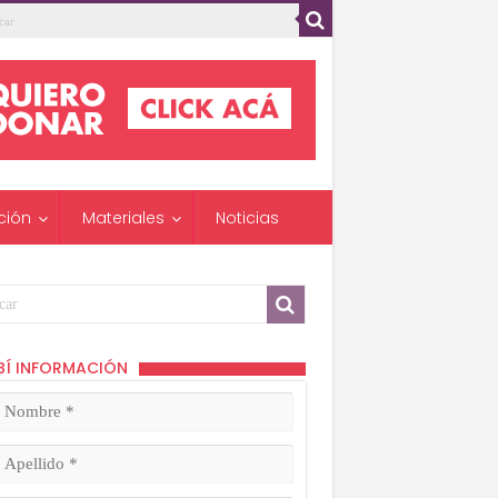
ción
Materiales
Noticias
BÍ INFORMACIÓN
mbre
ligatorio)
lido