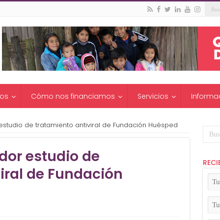
os
Cómo nos financiamos
Servicios
Informa
estudio de tratamiento antiviral de Fundación Huésped
dor estudio de
RECI
iral de Fundación
Tu
No
(Ob
Tu
Apel