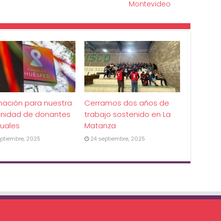
Montevideo
mación para nuestra
Cerramos dos años de
nidad de donantes
trabajo sostenido en La
uales
Matanza
ptiembre, 2025
24 septiembre, 2025