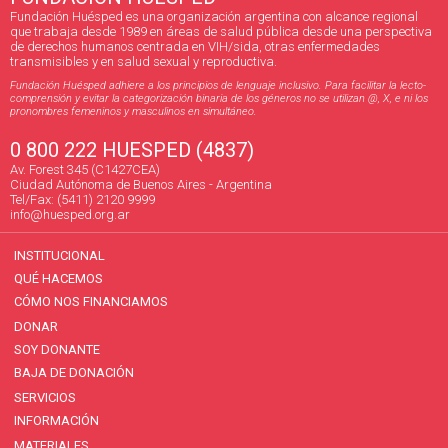
Fundación Huésped es una organización argentina con alcance regional
que trabaja desde 1989 en áreas de salud pública desde una perspectiva
de derechos humanos centrada en VIH/sida, otras enfermedades
transmisibles y en salud sexual y reproductiva.
Fundación Huésped adhiere a los principios de lenguaje inclusivo. Para facilitar la lecto-
comprensión y evitar la categorización binaria de los géneros no se utilizan @, X, e ni los
pronombres femeninos y masculinos en simultáneo.
0 800 222 HUESPED (4837)
Av. Forest 345 (C1427CEA)
Ciudad Autónoma de Buenos Aires - Argentina
Tel/Fax: (5411) 2120 9999
info@huesped.org.ar
INSTITUCIONAL
QUÉ HACEMOS
CÓMO NOS FINANCIAMOS
DONAR
SOY DONANTE
BAJA DE DONACIÓN
SERVICIOS
INFORMACIÓN
MATERIALES