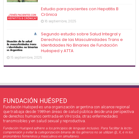
Estudio para pacientes con Hepatitis B
Crónica
18 septiembre, 2025
Segundo estudio sobre Salud Integral y
Derechos de las Masculinidades Trans e
Identidades No Binaries de Fundación
Huésped y ATTA
15 septiembre, 2025
FUNDACIÓN HUÉSPED
Fundación Huésped es una organización argentina con alcance regional
que trabaja desde 1989 en áreas de salud pública desde una perspectiva
de derechos humanos centrada en VIH/sida, otras enfermedades
transmisibles y en salud sexual y reproductiva.
Fundación Huésped adhiere a los principios de lenguaje inclusivo. Para facilitar la lecto-
comprensión y evitar la categorización binaria de los géneros no se utilizan @, X, e ni los
pronombres femeninos y masculinos en simultáneo.