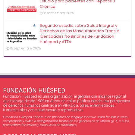
Estudio para pacientes con Hepatitis B
Crónica
18 septiembre, 2025
Segundo estudio sobre Salud Integral y
Derechos de las Masculinidades Trans e
Identidades No Binaries de Fundación
Huésped y ATTA
15 septiembre, 2025
FUNDACIÓN HUÉSPED
Fundación Huésped es una organización argentina con alcance regional
que trabaja desde 1989 en áreas de salud pública desde una perspectiva
de derechos humanos centrada en VIH/sida, otras enfermedades
transmisibles y en salud sexual y reproductiva.
Fundación Huésped adhiere a los principios de lenguaje inclusivo. Para facilitar la lecto-
comprensión y evitar la categorización binaria de los géneros no se utilizan @, X, e ni los
pronombres femeninos y masculinos en simultáneo.