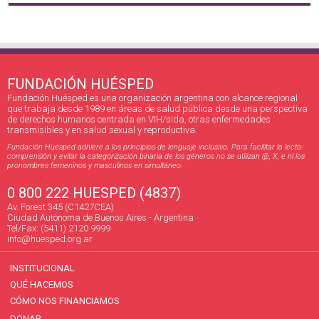
FUNDACIÓN HUÉSPED
Fundación Huésped es una organización argentina con alcance regional
que trabaja desde 1989 en áreas de salud pública desde una perspectiva
de derechos humanos centrada en VIH/sida, otras enfermedades
transmisibles y en salud sexual y reproductiva.
Fundación Huésped adhiere a los principios de lenguaje inclusivo. Para facilitar la lecto-
comprensión y evitar la categorización binaria de los géneros no se utilizan @, X, e ni los
pronombres femeninos y masculinos en simultáneo.
0 800 222 HUESPED (4837)
Av. Forest 345 (C1427CEA)
Ciudad Autónoma de Buenos Aires - Argentina
Tel/Fax: (5411) 2120 9999
info@huesped.org.ar
INSTITUCIONAL
QUÉ HACEMOS
CÓMO NOS FINANCIAMOS
DONAR