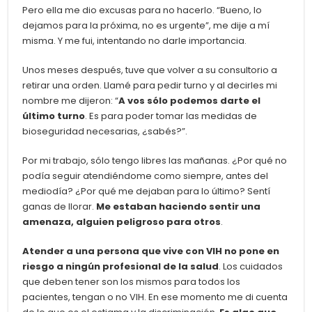
Pero ella me dio excusas para no hacerlo.
“Bueno, lo
dejamos para la próxima, no es urgente”, me dije a mí
misma. Y me fui, intentando no darle importancia.
Unos meses después, tuve que volver a su consultorio a
retirar una orden. Llamé para pedir turno y al decirles mi
nombre me dijeron: “
A vos sólo podemos darte el
último turno
. Es para poder tomar las medidas de
bioseguridad necesarias, ¿sabés?”.
Por mi trabajo, sólo tengo libres las mañanas. ¿Por qué no
podía seguir atendiéndome como siempre, antes del
mediodía? ¿Por qué me dejaban para lo último? Sentí
ganas de llorar.
Me estaban haciendo sentir una
amenaza, alguien peligroso para otros
.
Atender a una persona que vive con VIH n
o pone en
riesgo a ningún profesional de la salud
. Los cuidados
que deben tener son los mismos para todos los
pacientes, tengan o no VIH.
En ese momento me di cuenta