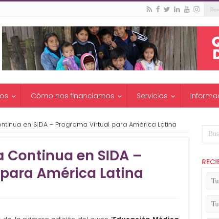
os
Cómo nos financiamos
Servicios
Informa
tinua en SIDA – Programa Virtual para América Latina
 Continua en SIDA –
RECI
 para América Latina
Tu
No
(Ob
Tu
Apel