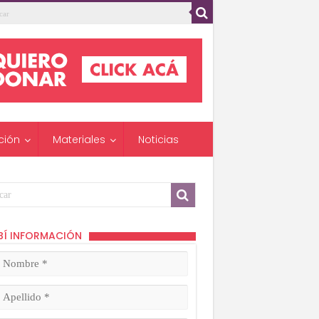
ción
Materiales
Noticias
BÍ INFORMACIÓN
mbre
ligatorio)
lido