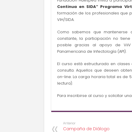
Fundación Huésped invita a participar
Continua en SIDA” Programa Vir
formación de los profesionales que p
VIH/SIDA.
Como sabemos que mantenerse act
constante, la participación no tien
posible gracias al apoyo de ViiV
Panamericana de Infectología (API).
El curso está estructurado en clases
consulta. Aquellos que deseen obten
on-line. La carga horaria total es de
lectura).
Para inscribirse al curso y solicitar 
Anterior
Campaña de Diálogo