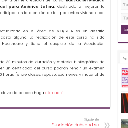
 de la primera edición del curso “
Educación Médica
(Ob
Tu
tual para América Latina
, destinado a mejorar la
Ema
articipan en la atención de los pacientes viviendo con
(Ob
Tu
Tel
(Ob
ualizado en el área de VIH/SIDA es un desafío
e costo alguno. La realización de este curso ha sido
 Healthcare y tiene el auspicio de la Asociación
Re
 de 30 minutos de duración y material bibliográfico de
er un certificado del curso podrán rendir un examen
 50 horas (entre clases, repaso, exámenes y material de
una clave de acceso haga
click aquí
.
Siguiente
Fundación Huésped se