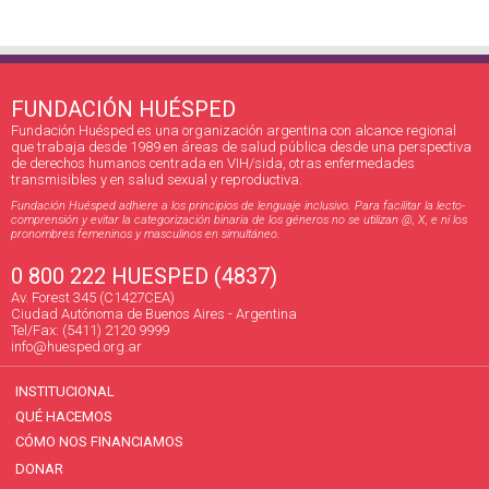
FUNDACIÓN HUÉSPED
Fundación Huésped es una organización argentina con alcance regional
que trabaja desde 1989 en áreas de salud pública desde una perspectiva
de derechos humanos centrada en VIH/sida, otras enfermedades
transmisibles y en salud sexual y reproductiva.
Fundación Huésped adhiere a los principios de lenguaje inclusivo. Para facilitar la lecto-
comprensión y evitar la categorización binaria de los géneros no se utilizan @, X, e ni los
pronombres femeninos y masculinos en simultáneo.
0 800 222 HUESPED (4837)
Av. Forest 345 (C1427CEA)
Ciudad Autónoma de Buenos Aires - Argentina
Tel/Fax: (5411) 2120 9999
info@huesped.org.ar
INSTITUCIONAL
QUÉ HACEMOS
CÓMO NOS FINANCIAMOS
DONAR