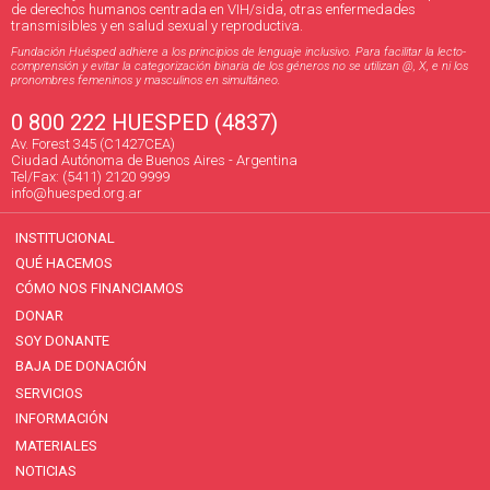
de derechos humanos centrada en VIH/sida, otras enfermedades
transmisibles y en salud sexual y reproductiva.
Fundación Huésped adhiere a los principios de lenguaje inclusivo. Para facilitar la lecto-
comprensión y evitar la categorización binaria de los géneros no se utilizan @, X, e ni los
pronombres femeninos y masculinos en simultáneo.
0 800 222 HUESPED (4837)
Av. Forest 345 (C1427CEA)
Ciudad Autónoma de Buenos Aires - Argentina
Tel/Fax: (5411) 2120 9999
info@huesped.org.ar
INSTITUCIONAL
QUÉ HACEMOS
CÓMO NOS FINANCIAMOS
DONAR
SOY DONANTE
BAJA DE DONACIÓN
SERVICIOS
INFORMACIÓN
MATERIALES
NOTICIAS