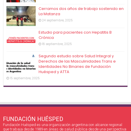
Cerramos dos años de trabajo sostenido en
La Matanza
24 septiembre, 2025
Estudio para pacientes con Hepatitis B
Crónica
18 septiembre, 2025
Segundo estudio sobre Salud Integral y
Derechos de las Masculinidades Trans e
Identidades No Binaries de Fundación
Huésped y ATTA
15 septiembre, 2025
FUNDACIÓN HUÉSPED
Fundación Huésped es una organización argentina con alcance regional
que trabaja desde 1989 en áreas de salud pública desde una perspectiva