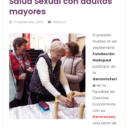
Salud Sexual con adultos
mayores
11 septiembre, 2019
Noticias
El pasado
martes 10 de
septiembre
Fundación
Huésped
participó de
la
Gerontoferi
a
en la
Facultad de
Ciencias
Económicas
con su
Kermessex
,
una serie de