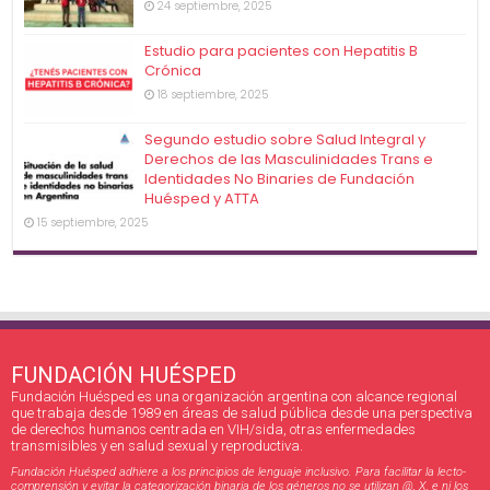
24 septiembre, 2025
Estudio para pacientes con Hepatitis B
Crónica
18 septiembre, 2025
Segundo estudio sobre Salud Integral y
Derechos de las Masculinidades Trans e
Identidades No Binaries de Fundación
Huésped y ATTA
15 septiembre, 2025
FUNDACIÓN HUÉSPED
Fundación Huésped es una organización argentina con alcance regional
que trabaja desde 1989 en áreas de salud pública desde una perspectiva
de derechos humanos centrada en VIH/sida, otras enfermedades
transmisibles y en salud sexual y reproductiva.
Fundación Huésped adhiere a los principios de lenguaje inclusivo. Para facilitar la lecto-
comprensión y evitar la categorización binaria de los géneros no se utilizan @, X, e ni los