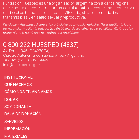
Fundación Huésped es una organización argentina con alcance regional
que trabaja desde 1989 en áreas de salud pública desde una perspectiva
de derechos humanos centrada en VIH/sida, otras enfermedades
transmisibles y en salud sexual y reproductiva.
Fundación Huésped adhiere a los principios de lenguaje inclusivo. Para facilitar la lecto-
comprensión y evitar la categorización binaria de los géneros no se utilizan @, X, e ni los
pronombres femeninos y masculinos en simultáneo.
0 800 222 HUESPED (4837)
Av. Forest 345 (C1427CEA)
Ciudad Autónoma de Buenos Aires - Argentina
Tel/Fax: (5411) 2120 9999
info@huesped.org.ar
INSTITUCIONAL
QUÉ HACEMOS
CÓMO NOS FINANCIAMOS
DONAR
SOY DONANTE
BAJA DE DONACIÓN
SERVICIOS
INFORMACIÓN
MATERIALES