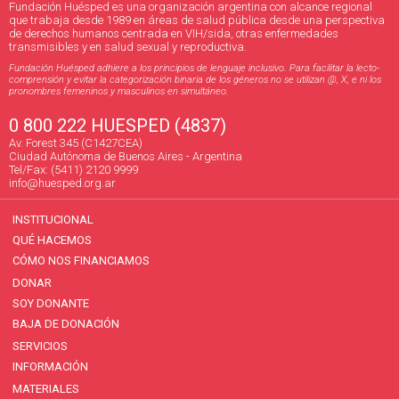
Fundación Huésped es una organización argentina con alcance regional
que trabaja desde 1989 en áreas de salud pública desde una perspectiva
de derechos humanos centrada en VIH/sida, otras enfermedades
transmisibles y en salud sexual y reproductiva.
Fundación Huésped adhiere a los principios de lenguaje inclusivo. Para facilitar la lecto-
comprensión y evitar la categorización binaria de los géneros no se utilizan @, X, e ni los
pronombres femeninos y masculinos en simultáneo.
0 800 222 HUESPED (4837)
Av. Forest 345 (C1427CEA)
Ciudad Autónoma de Buenos Aires - Argentina
Tel/Fax: (5411) 2120 9999
info@huesped.org.ar
INSTITUCIONAL
QUÉ HACEMOS
CÓMO NOS FINANCIAMOS
DONAR
SOY DONANTE
BAJA DE DONACIÓN
SERVICIOS
INFORMACIÓN
MATERIALES