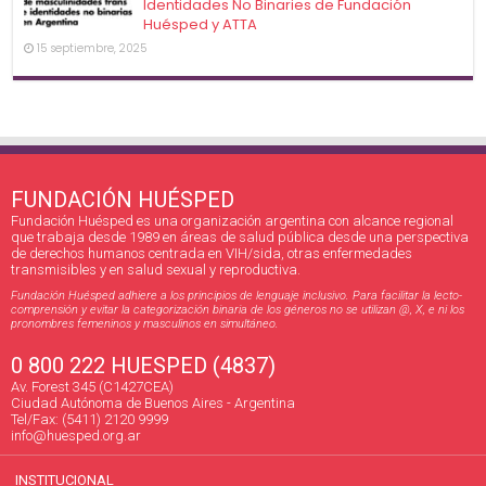
Identidades No Binaries de Fundación
Huésped y ATTA
15 septiembre, 2025
FUNDACIÓN HUÉSPED
Fundación Huésped es una organización argentina con alcance regional
que trabaja desde 1989 en áreas de salud pública desde una perspectiva
de derechos humanos centrada en VIH/sida, otras enfermedades
transmisibles y en salud sexual y reproductiva.
Fundación Huésped adhiere a los principios de lenguaje inclusivo. Para facilitar la lecto-
comprensión y evitar la categorización binaria de los géneros no se utilizan @, X, e ni los
pronombres femeninos y masculinos en simultáneo.
0 800 222 HUESPED (4837)
Av. Forest 345 (C1427CEA)
Ciudad Autónoma de Buenos Aires - Argentina
Tel/Fax: (5411) 2120 9999
info@huesped.org.ar
INSTITUCIONAL