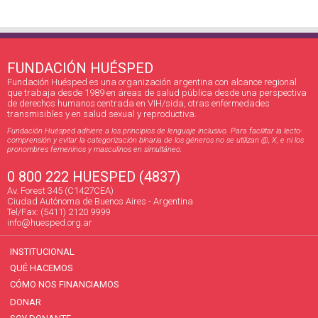
FUNDACIÓN HUÉSPED
Fundación Huésped es una organización argentina con alcance regional
que trabaja desde 1989 en áreas de salud pública desde una perspectiva
de derechos humanos centrada en VIH/sida, otras enfermedades
transmisibles y en salud sexual y reproductiva.
Fundación Huésped adhiere a los principios de lenguaje inclusivo. Para facilitar la lecto-
comprensión y evitar la categorización binaria de los géneros no se utilizan @, X, e ni los
pronombres femeninos y masculinos en simultáneo.
0 800 222 HUESPED (4837)
Av. Forest 345 (C1427CEA)
Ciudad Autónoma de Buenos Aires - Argentina
Tel/Fax: (5411) 2120 9999
info@huesped.org.ar
INSTITUCIONAL
QUÉ HACEMOS
CÓMO NOS FINANCIAMOS
DONAR