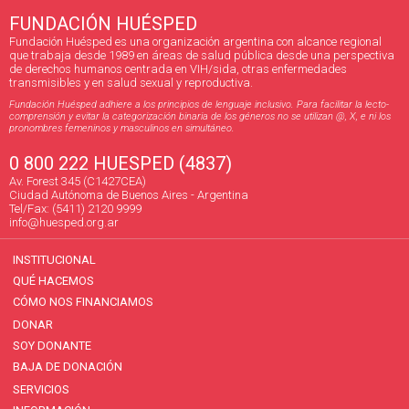
FUNDACIÓN HUÉSPED
Fundación Huésped es una organización argentina con alcance regional
que trabaja desde 1989 en áreas de salud pública desde una perspectiva
de derechos humanos centrada en VIH/sida, otras enfermedades
transmisibles y en salud sexual y reproductiva.
Fundación Huésped adhiere a los principios de lenguaje inclusivo. Para facilitar la lecto-
comprensión y evitar la categorización binaria de los géneros no se utilizan @, X, e ni los
pronombres femeninos y masculinos en simultáneo.
0 800 222 HUESPED (4837)
Av. Forest 345 (C1427CEA)
Ciudad Autónoma de Buenos Aires - Argentina
Tel/Fax: (5411) 2120 9999
info@huesped.org.ar
INSTITUCIONAL
QUÉ HACEMOS
CÓMO NOS FINANCIAMOS
DONAR
SOY DONANTE
BAJA DE DONACIÓN
SERVICIOS