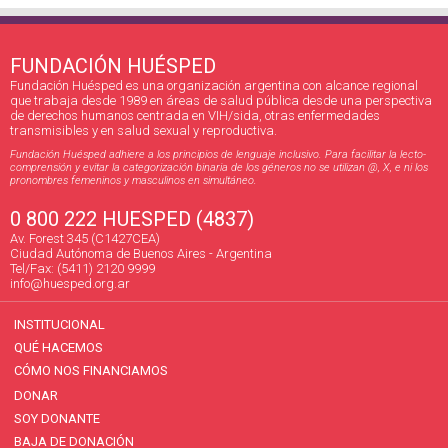
FUNDACIÓN HUÉSPED
Fundación Huésped es una organización argentina con alcance regional
que trabaja desde 1989 en áreas de salud pública desde una perspectiva
de derechos humanos centrada en VIH/sida, otras enfermedades
transmisibles y en salud sexual y reproductiva.
Fundación Huésped adhiere a los principios de lenguaje inclusivo. Para facilitar la lecto-
comprensión y evitar la categorización binaria de los géneros no se utilizan @, X, e ni los
pronombres femeninos y masculinos en simultáneo.
0 800 222 HUESPED (4837)
Av. Forest 345 (C1427CEA)
Ciudad Autónoma de Buenos Aires - Argentina
Tel/Fax: (5411) 2120 9999
info@huesped.org.ar
INSTITUCIONAL
QUÉ HACEMOS
CÓMO NOS FINANCIAMOS
DONAR
SOY DONANTE
BAJA DE DONACIÓN