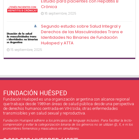
Estudio para pacientes con Hepatitis B
Crónica
18 septiembre, 2025
Segundo estudio sobre Salud Integral y
Derechos de las Masculinidades Trans e
Identidades No Binaries de Fundación
Huésped y ATTA
15 septiembre, 2025
FUNDACIÓN HUÉSPED
Fundación Huésped es una organización argentina con alcance regional
que trabaja desde 1989 en áreas de salud pública desde una perspectiva
de derechos humanos centrada en VIH/sida, otras enfermedades
transmisibles y en salud sexual y reproductiva.
Fundación Huésped adhiere a los principios de lenguaje inclusivo. Para facilitar la lecto-
comprensión y evitar la categorización binaria de los géneros no se utilizan @, X, e ni los
pronombres femeninos y masculinos en simultáneo.