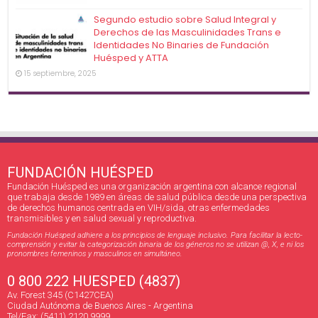
Segundo estudio sobre Salud Integral y
Derechos de las Masculinidades Trans e
Identidades No Binaries de Fundación
Huésped y ATTA
15 septiembre, 2025
FUNDACIÓN HUÉSPED
Fundación Huésped es una organización argentina con alcance regional
que trabaja desde 1989 en áreas de salud pública desde una perspectiva
de derechos humanos centrada en VIH/sida, otras enfermedades
transmisibles y en salud sexual y reproductiva.
Fundación Huésped adhiere a los principios de lenguaje inclusivo. Para facilitar la lecto-
comprensión y evitar la categorización binaria de los géneros no se utilizan @, X, e ni los
pronombres femeninos y masculinos en simultáneo.
0 800 222 HUESPED (4837)
Av. Forest 345 (C1427CEA)
Ciudad Autónoma de Buenos Aires - Argentina
Tel/Fax: (5411) 2120 9999