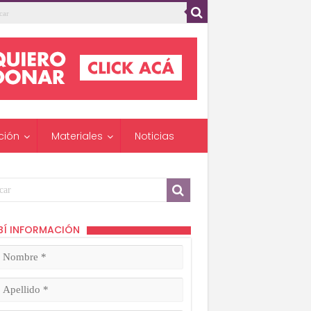
ción
Materiales
Noticias
BÍ INFORMACIÓN
mbre
ligatorio)
lido