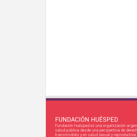
FUNDACIÓN HUÉSPED
Fundación Huésped es una organización argent
salud pública desde una perspectiva de derec
transmisibles y en salud sexual y reproductiva.