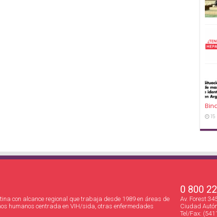
Bin
15
0 800 2
ina con alcance regional que trabaja desde 1989 en áreas de
Av. Forest 3
hos humanos centrada en VIH/sida, otras enfermedades
Ciudad Autón
Tel/Fax: (541