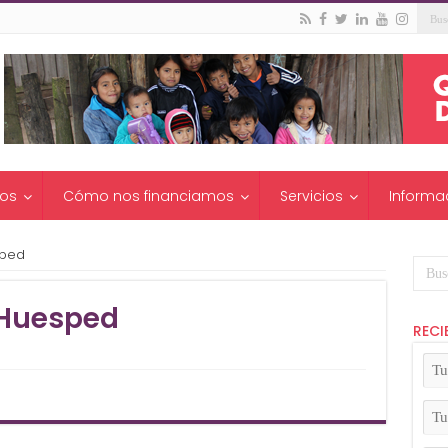
os
Cómo nos financiamos
Servicios
Informa
sped
Huesped
RECI
Tu
No
(Ob
Tu
Apel