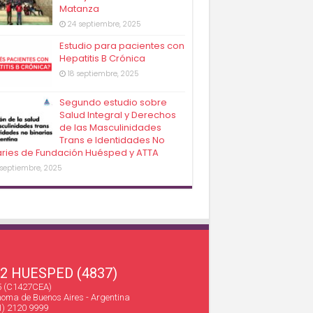
Matanza
24 septiembre, 2025
Estudio para pacientes con
Hepatitis B Crónica
18 septiembre, 2025
Segundo estudio sobre
Salud Integral y Derechos
de las Masculinidades
Trans e Identidades No
aries de Fundación Huésped y ATTA
 septiembre, 2025
22 HUESPED (4837)
45 (C1427CEA)
oma de Buenos Aires - Argentina
1) 2120 9999