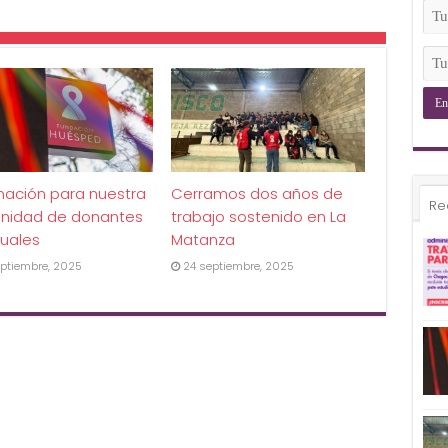
(Ob
Tu
Ema
(Ob
Tu
Tel
(Ob
mación para nuestra
Cerramos dos años de
Re
nidad de donantes
trabajo sostenido en La
uales
Matanza
ptiembre, 2025
24 septiembre, 2025