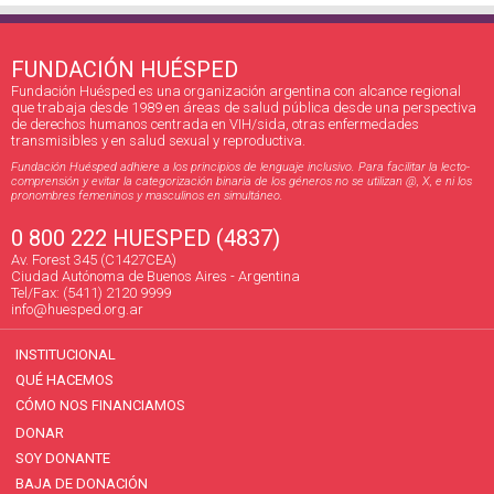
FUNDACIÓN HUÉSPED
Fundación Huésped es una organización argentina con alcance regional
que trabaja desde 1989 en áreas de salud pública desde una perspectiva
de derechos humanos centrada en VIH/sida, otras enfermedades
transmisibles y en salud sexual y reproductiva.
Fundación Huésped adhiere a los principios de lenguaje inclusivo. Para facilitar la lecto-
comprensión y evitar la categorización binaria de los géneros no se utilizan @, X, e ni los
pronombres femeninos y masculinos en simultáneo.
0 800 222 HUESPED (4837)
Av. Forest 345 (C1427CEA)
Ciudad Autónoma de Buenos Aires - Argentina
Tel/Fax: (5411) 2120 9999
info@huesped.org.ar
INSTITUCIONAL
QUÉ HACEMOS
CÓMO NOS FINANCIAMOS
DONAR
SOY DONANTE
BAJA DE DONACIÓN