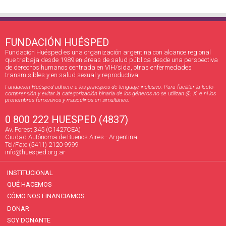
FUNDACIÓN HUÉSPED
Fundación Huésped es una organización argentina con alcance regional
que trabaja desde 1989 en áreas de salud pública desde una perspectiva
de derechos humanos centrada en VIH/sida, otras enfermedades
transmisibles y en salud sexual y reproductiva.
Fundación Huésped adhiere a los principios de lenguaje inclusivo. Para facilitar la lecto-
comprensión y evitar la categorización binaria de los géneros no se utilizan @, X, e ni los
pronombres femeninos y masculinos en simultáneo.
0 800 222 HUESPED (4837)
Av. Forest 345 (C1427CEA)
Ciudad Autónoma de Buenos Aires - Argentina
Tel/Fax: (5411) 2120 9999
info@huesped.org.ar
INSTITUCIONAL
QUÉ HACEMOS
CÓMO NOS FINANCIAMOS
DONAR
SOY DONANTE