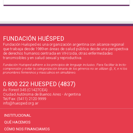
FUNDACIÓN HUÉSPED
Fundación Huésped es una organización argentina con alcance regional
que trabaja desde 1989 en áreas de salud pública desde una perspectiva
de derechos humanos centrada en VIH/sida, otras enfermedades
transmisibles y en salud sexual y reproductiva.
Fundación Huésped adhiere a los principios de lenguaje inclusivo. Para facilitar la lecto-
comprensión y evitar la categorización binaria de los géneros no se utilizan @, X, e ni los
pronombres femeninos y masculinos en simultáneo.
0 800 222 HUESPED (4837)
Av. Forest 345 (C1427CEA)
Ciudad Autónoma de Buenos Aires - Argentina
Tel/Fax: (5411) 2120 9999
info@huesped.org.ar
INSTITUCIONAL
QUÉ HACEMOS
CÓMO NOS FINANCIAMOS