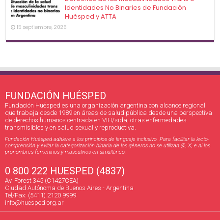
Identidades No Binaries de Fundación
Huésped y ATTA
15 septiembre, 2025
FUNDACIÓN HUÉSPED
Fundación Huésped es una organización argentina con alcance regional
que trabaja desde 1989 en áreas de salud pública desde una perspectiva
de derechos humanos centrada en VIH/sida, otras enfermedades
transmisibles y en salud sexual y reproductiva.
Fundación Huésped adhiere a los principios de lenguaje inclusivo. Para facilitar la lecto-
comprensión y evitar la categorización binaria de los géneros no se utilizan @, X, e ni los
pronombres femeninos y masculinos en simultáneo.
0 800 222 HUESPED (4837)
Av. Forest 345 (C1427CEA)
Ciudad Autónoma de Buenos Aires - Argentina
Tel/Fax: (5411) 2120 9999
info@huesped.org.ar