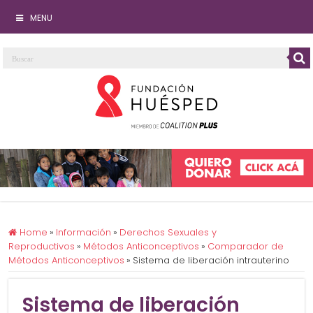
MENU
Home
»
Información
»
Derechos Sexuales y
Reproductivos
»
Métodos Anticonceptivos
»
Comparador de
Métodos Anticonceptivos
»
Sistema de liberación intrauterino
Sistema de liberación