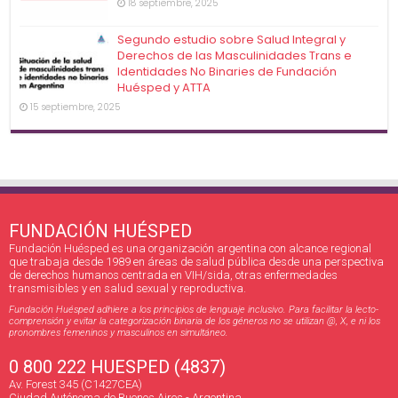
18 septiembre, 2025
Segundo estudio sobre Salud Integral y
Derechos de las Masculinidades Trans e
Identidades No Binaries de Fundación
Huésped y ATTA
15 septiembre, 2025
FUNDACIÓN HUÉSPED
Fundación Huésped es una organización argentina con alcance regional
que trabaja desde 1989 en áreas de salud pública desde una perspectiva
de derechos humanos centrada en VIH/sida, otras enfermedades
transmisibles y en salud sexual y reproductiva.
Fundación Huésped adhiere a los principios de lenguaje inclusivo. Para facilitar la lecto-
comprensión y evitar la categorización binaria de los géneros no se utilizan @, X, e ni los
pronombres femeninos y masculinos en simultáneo.
0 800 222 HUESPED (4837)
Av. Forest 345 (C1427CEA)
Ciudad Autónoma de Buenos Aires - Argentina