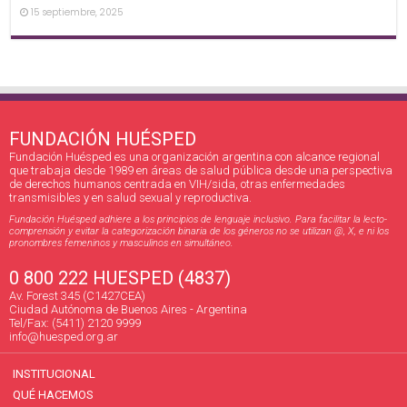
15 septiembre, 2025
FUNDACIÓN HUÉSPED
Fundación Huésped es una organización argentina con alcance regional
que trabaja desde 1989 en áreas de salud pública desde una perspectiva
de derechos humanos centrada en VIH/sida, otras enfermedades
transmisibles y en salud sexual y reproductiva.
Fundación Huésped adhiere a los principios de lenguaje inclusivo. Para facilitar la lecto-
comprensión y evitar la categorización binaria de los géneros no se utilizan @, X, e ni los
pronombres femeninos y masculinos en simultáneo.
0 800 222 HUESPED (4837)
Av. Forest 345 (C1427CEA)
Ciudad Autónoma de Buenos Aires - Argentina
Tel/Fax: (5411) 2120 9999
info@huesped.org.ar
INSTITUCIONAL
QUÉ HACEMOS