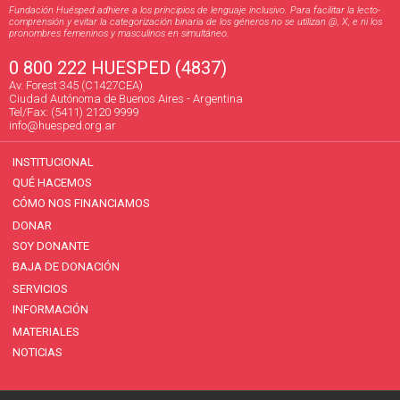
Fundación Huésped adhiere a los principios de lenguaje inclusivo. Para facilitar la lecto-
comprensión y evitar la categorización binaria de los géneros no se utilizan @, X, e ni los
pronombres femeninos y masculinos en simultáneo.
0 800 222 HUESPED (4837)
Av. Forest 345 (C1427CEA)
Ciudad Autónoma de Buenos Aires - Argentina
Tel/Fax: (5411) 2120 9999
info@huesped.org.ar
INSTITUCIONAL
QUÉ HACEMOS
CÓMO NOS FINANCIAMOS
DONAR
SOY DONANTE
BAJA DE DONACIÓN
SERVICIOS
INFORMACIÓN
MATERIALES
NOTICIAS