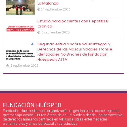
La Matanza
24 septiembre, 2025
Estudio para pacientes con Hepatitis B
Crónica
18 septiembre, 2025
Segundo estudio sobre Salud Integral y
Derechos de las Masculinidades Trans e
Identidades No Binaries de Fundación
Huésped y ATTA
15 septiembre, 2025
FUNDACIÓN HUÉSPED
Fundación Huésped es una organización argentina con alcance regional
que trabaja desde 1989 en áreas de salud pública desde una perspectiva
de derechos humanos centrada en VIH/sida, otras enfermedades
transmisibles y en salud sexual y reproductiva.