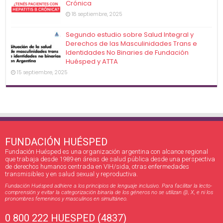
Crónica
18 septiembre, 2025
Segundo estudio sobre Salud Integral y
Derechos de las Masculinidades Trans e
Identidades No Binaries de Fundación
Huésped y ATTA
15 septiembre, 2025
FUNDACIÓN HUÉSPED
Fundación Huésped es una organización argentina con alcance regional
que trabaja desde 1989 en áreas de salud pública desde una perspectiva
de derechos humanos centrada en VIH/sida, otras enfermedades
transmisibles y en salud sexual y reproductiva.
Fundación Huésped adhiere a los principios de lenguaje inclusivo. Para facilitar la lecto-
comprensión y evitar la categorización binaria de los géneros no se utilizan @, X, e ni los
pronombres femeninos y masculinos en simultáneo.
0 800 222 HUESPED (4837)