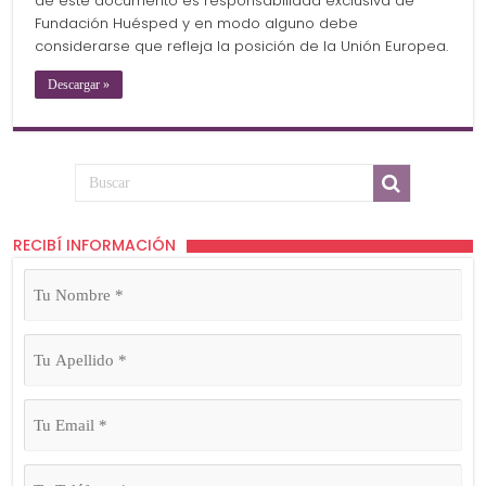
de este documento es responsabilidad exclusiva de
Fundación Huésped y en modo alguno debe
considerarse que refleja la posición de la Unión Europea.
Descargar »
RECIBÍ INFORMACIÓN
Tu
Nombre
(Obligatorio)
Tu
Apellido
(Obligatorio)
Tu
Email
(Obligatorio)
Tu