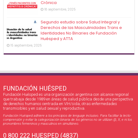
Crónica
18 septiembre, 2025
Segundo estudio sobre Salud Integral y
Derechos de las Masculinidades Trans e
Identidades No Binaries de Fundación
Huésped y ATTA
15 septiembre, 2025
FUNDACIÓN HUÉSPED
Fundación Huésped es una organización argentina con alcance regional
que trabaja desde 1989 en áreas de salud pública desde una perspectiva
de derechos humanos centrada en VIH/sida, otras enfermedades
transmisibles y en salud sexual y reproductiva.
Fundación Huésped adhiere a los principios de lenguaje inclusivo. Para facilitar la lecto-
comprensión y evitar la categorización binaria de los géneros no se utilizan @, X, e ni los
pronombres femeninos y masculinos en simultáneo.
0 800 222 HUESPED (4837)