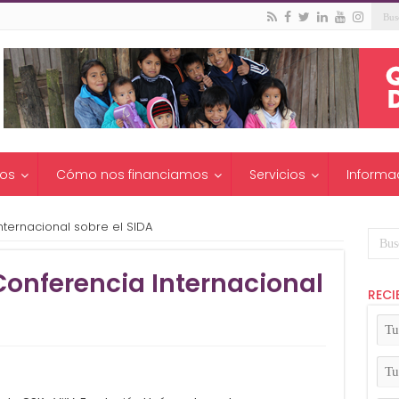
os
Cómo nos financiamos
Servicios
Informa
nternacional sobre el SIDA
 Conferencia Internacional
RECI
Tu
No
(Ob
Tu
Apel