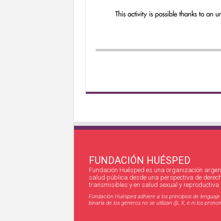
FUNDACIÓN HUÉSPED
Fundación Huésped es una organización argent
salud pública desde una perspectiva de derec
transmisibles y en salud sexual y reproductiva.
Fundación Huésped adhiere a los principios de lenguaje in
binaria de los géneros no se utilizan @, X, e ni los pro