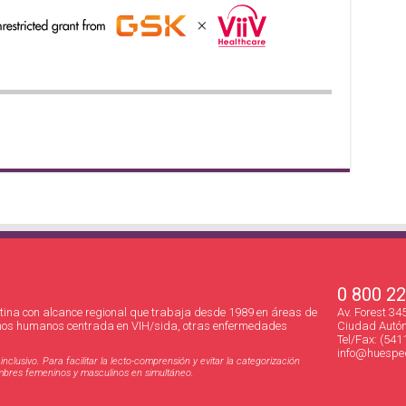
0 800 2
ina con alcance regional que trabaja desde 1989 en áreas de
Av. Forest 3
hos humanos centrada en VIH/sida, otras enfermedades
Ciudad Autón
Tel/Fax: (541
info@huesped
clusivo. Para facilitar la lecto-comprensión y evitar la categorización
nombres femeninos y masculinos en simultáneo.