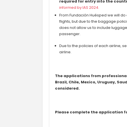
required for entry into the count
informed by IAS 2024.
From Fundación Huésped we will do e
flights, but due to the baggage policie
does not allow us to include luggag
passenger.
Due to the policies of each airline,
airline.
The applications from professional
Brazil, Chile, Mexico, Uruguay, Saud
considered.
Please complete the application fo