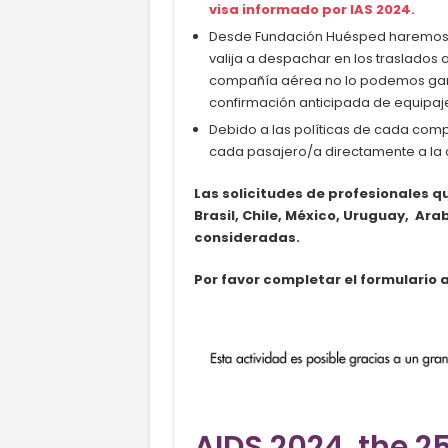
visa informado por IAS 202
4
.
Desde Fundación Huésped haremos to
valija a despachar en los traslados 
compañía aérea no lo podemos gara
confirmación anticipada de equipaj
Debido a las políticas de cada comp
cada pasajero/a directamente a la
Las solicitudes de profesionales q
Brasil, Chile, México, Uruguay, Ara
consideradas.
Por favor completar el formulario 
AIDS 2024, the 2