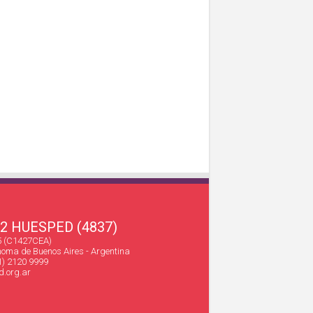
22 HUESPED (4837)
45 (C1427CEA)
oma de Buenos Aires - Argentina
1) 2120 9999
.org.ar