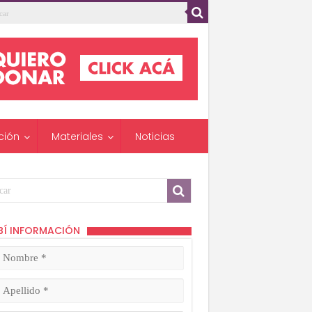
ción
Materiales
Noticias
BÍ INFORMACIÓN
mbre
ligatorio)
lido