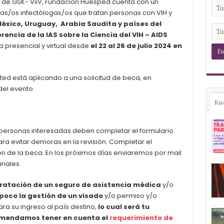
(Ob
to de GSK- ViiV, Fundación Huésped cuenta con un
Tu
s/os infectólogas/os que tratan personas con VIH y
Ema
 México, Uruguay, Arabia Saudita y países del
(Ob
Tu
encia de la IAS sobre la Ciencia del VIH – AIDS
Tel
a presencial y virtual desde
el 22 al 26 de julio 2024 en
(Ob
sted está aplicando a una solicitud de beca, en
del evento.
Re
 personas interesadas deben completar el formulario
ara evitar demoras en la revisión. Completar el
ón de la beca. En los próximos días enviaremos por mail
inales.
ntratación de un seguro de asistencia médica
y/o
oco la gestión de un visado
y/o permiso y/o
a su ingreso al país destino,
lo cual será tu
mendamos tener en cuenta el
requerimiento de