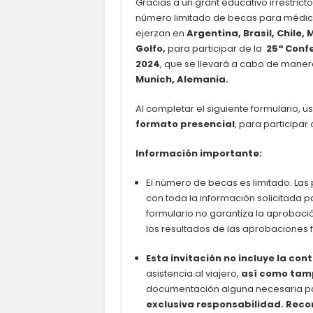
Gracias a un grant educativo irrestric
número limitado de becas para médica
ejerzan en
Argentina, Brasil, Chile,
Golfo,
para participar de la
25ª Confer
2024
, que se llevará a cabo de maner
Munich, Alemania.
Al completar el siguiente formulario, u
formato presencial
, para participar 
Información importante:
El número de becas es limitado. Las
con toda la información solicitada p
formulario no garantiza la aprobaci
los resultados de las aprobaciones f
Esta invitación no incluye la co
asistencia al viajero,
así como tamp
documentación alguna necesaria par
exclusiva responsabilidad.
Reco