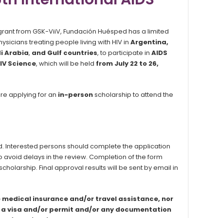
grant from GSK-ViiV, Fundación Huésped has a limited
ysicians treating people living with HIV in
Argentina,
di Arabia
,
and Gulf countries
, to participate in
AIDS
IV Science
, which will be held
from July 22 to 26,
are applying for an
in-person
scholarship to attend the
d. Interested persons should complete the application
o avoid delays in the review. Completion of the form
holarship. Final approval results will be sent by email in
 medical insurance and/or travel assistance, nor
f a visa and/or permit and/or any documentation