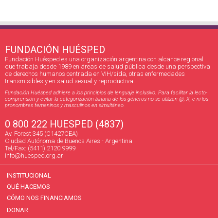
FUNDACIÓN HUÉSPED
Fundación Huésped es una organización argentina con alcance regional
que trabaja desde 1989 en áreas de salud pública desde una perspectiva
de derechos humanos centrada en VIH/sida, otras enfermedades
transmisibles y en salud sexual y reproductiva.
Fundación Huésped adhiere a los principios de lenguaje inclusivo. Para facilitar la lecto-
comprensión y evitar la categorización binaria de los géneros no se utilizan @, X, e ni los
pronombres femeninos y masculinos en simultáneo.
0 800 222 HUESPED (4837)
Av. Forest 345 (C1427CEA)
Ciudad Autónoma de Buenos Aires - Argentina
Tel/Fax: (5411) 2120 9999
info@huesped.org.ar
INSTITUCIONAL
QUÉ HACEMOS
CÓMO NOS FINANCIAMOS
DONAR