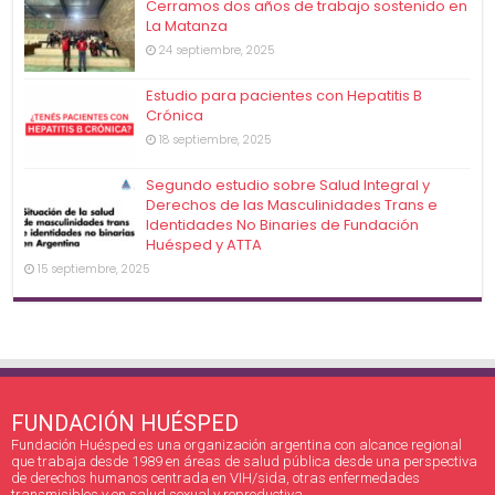
Cerramos dos años de trabajo sostenido en
La Matanza
24 septiembre, 2025
Estudio para pacientes con Hepatitis B
Crónica
18 septiembre, 2025
Segundo estudio sobre Salud Integral y
Derechos de las Masculinidades Trans e
Identidades No Binaries de Fundación
Huésped y ATTA
15 septiembre, 2025
FUNDACIÓN HUÉSPED
Fundación Huésped es una organización argentina con alcance regional
que trabaja desde 1989 en áreas de salud pública desde una perspectiva
de derechos humanos centrada en VIH/sida, otras enfermedades
transmisibles y en salud sexual y reproductiva.